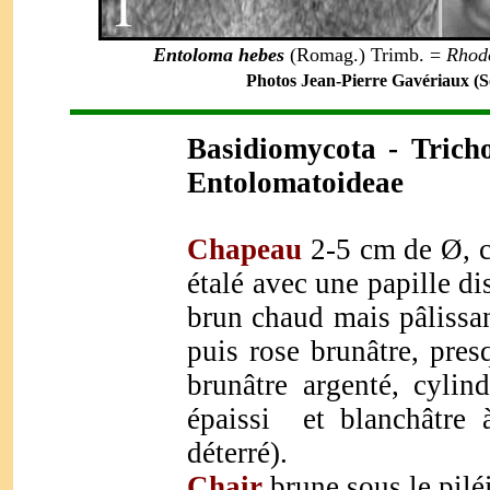
Entoloma hebes
(Romag.) Trimb. =
Rhodo
Photos Jean-Pierre Gavériaux (So
Basidiomycota - Trich
Entolomatoideae
Chapeau
2-5 cm de Ø, c
étalé avec une papille di
brun chaud mais pâlissa
puis rose brunâtre, pres
brunâtre argenté, cylin
épaissi et blanchâtre 
déterré).
Chair
brune sous le piléi