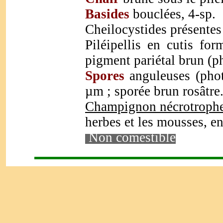
Basides
bouclées, 4-sp.
Cheilocystides présentes
Piléipellis en cutis fo
pigment pariétal brun (p
Spores
anguleuses (phot
µm ; sporée brun rosâtre
Champignon nécrotroph
herbes et les mousses, en
Non comestible