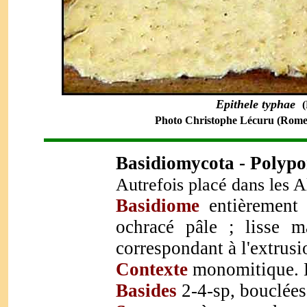
Epithele typhae
(
Photo Christophe Lécuru (Romela
Basidiomycota - Polyp
Autrefois placé dans les A
Basidiome
entièrement 
ochracé pâle ; lisse m
correspondant à l'extrusi
Contexte
monomitique. B
Basides
2-4-sp, bouclées,