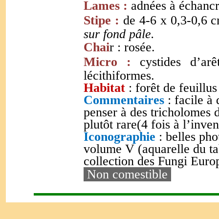
Lames :
adnées à échanc
Stipe :
de 4-6 x 0,3-0,6 
sur fond pâle.
Chai
r : rosée.
Micro :
cystides d’arê
lécithiformes.
Habitat
: forêt de feuillu
Commentaires
: facile à 
penser à des tricholomes 
plutôt rare(4 fois à l’inve
Iconographie
: belles ph
volume V (aquarelle du ta
collection des Fungi Euro
Non comestible