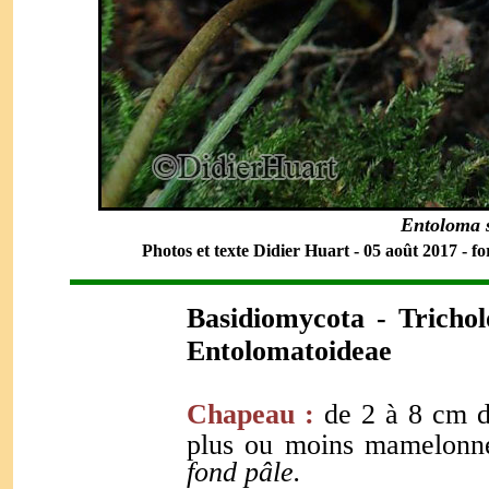
Entoloma 
Photos et texte Didier Huart
- 05 août 2017 - fo
Basidiomycota - Tricho
Entolomatoideae
Chapeau :
de 2 à 8 cm d
plus ou moins mamelonn
fond pâle.