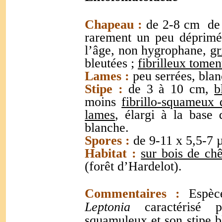
Chapeau :
de 2-8 cm de 
rarement un peu déprimé
l’âge, non hygrophane,
gr
bleutées ;
fibrilleux tomen
Lames :
peu serrées, blan
Stipe :
de 3 à 10 cm,
b
moins
fibrillo-squameux 
lames
, élargi à la base
blanche.
Spores :
de 9-11 x 5,5-7 µ
Habitat :
sur bois de ch
(forêt d’Hardelot).
Commentaires :
Espèce
Leptonia
caractérisé 
squamuleux et son stipe bl