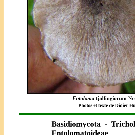
Entoloma
tjallingiorum
No
Photos et texte de Didier Hu
Basidiomycota - Tricho
Entolomatoideae