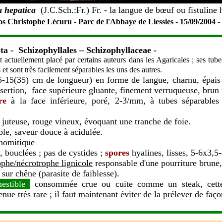
a hepatica
(J.C.Sch.:Fr.) Fr. - la langue de b
œ
uf ou fistuline
s Christophe Lécuru - Parc de l'Abbaye de Liessies - 15/09/2004 
ta
- Schizophyllales – Schizophyllaceae -
 actuellement placé par certains auteurs dans les Agaricales ; ses tube
et sont très facilement séparables les uns des autres.
-15(35) cm de longueur) en forme de langue, charnu, épais
nsertion, face supérieure gluante, finement verruqueuse, brun 
re
à la face inférieure, poré, 2-3/mm, à tubes séparables
juteuse, rouge vineux, évoquant une tranche de foie.
le, saveur douce à acidulée.
nomitique
, bouclées ; pas de cystides ;
spores
hyalines, lisses, 5-6x3,5
ophe/nécrotrophe lignicole
responsable d'une pourriture brune, 
 sur chêne (parasite de faiblesse).
estible
consommée crue ou cuite comme un steak, cette
enue très rare ; il faut maintenant éviter de la prélever de faç