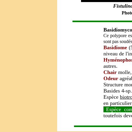
Fistulin
Photo
Basidiomyco
Ce polypore est
sont pas soudés 
Basidiome
(5
niveau de l'i
Hyménopho
autres.
Chair
molle, 
Odeur
agréab
Structure mo
Basides 4-sp.
Espèce
biotr
en particulier
Espèce com
toutefois dev