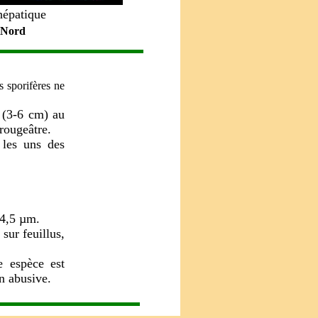
 hépatique
- Nord
s sporifères ne
 (3-6 cm) au
rougeâtre.
 les uns des
-4,5 µm.
sur feuillus,
 espèce est
on abusive.