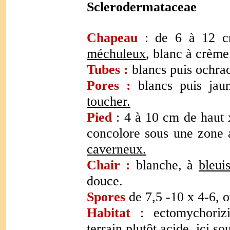
Sclerodermataceae
Chapeau
: de 6 à 12 c
méchuleux
, blanc à crème
Tubes :
blancs puis ochra
Pores :
blancs puis jau
toucher.
Pied
: 4 à 10 cm de haut 
concolore sous une zone a
caverneux.
Chair :
blanche, à
bleui
douce.
Spores
de 7,5 -10 x 4-6, o
Habitat
: ectomychorizi
terrain plutôt acide, ici so