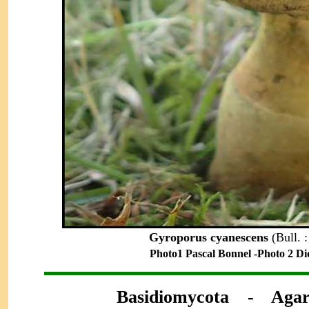
Gyroporus cyanescens
(Bull. 
Photo1 Pascal Bonnel -Photo 2 Didi
Basidi
omycota -
Agar