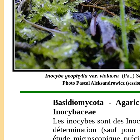
Inocybe geophylla
var.
violacea
(Pat.) Sa
Photo Pascal Aleksandrowicz (sessio
Basidi
omycota - Agaric
Inocybaceae
Les inocybes sont des Inoc
détermination (sauf pour
étude microscopique préci