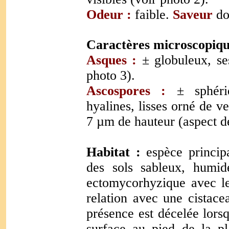
Odeur :
faible.
Saveur
do
Caractères microscopiqu
Asques :
± globuleux, se
photo 3).
Ascospores :
± sphériq
hyalines, lisses orné de v
7 µm de hauteur (aspect de
Habitat :
espèce princip
des sols sableux, humide
ectomycorhyzique avec le
relation avec une cistace
présence est décelée lorsq
surface au pied de la pl