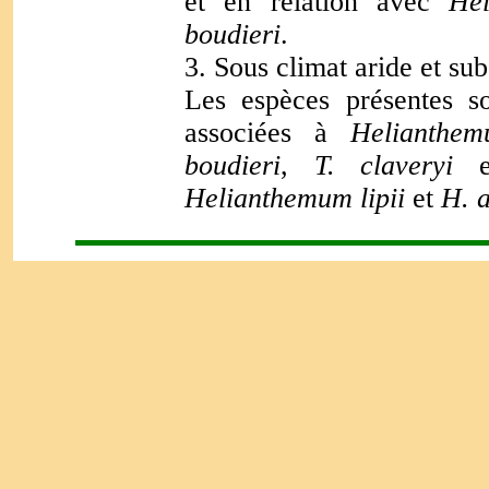
et en relation avec
He
boudieri
.
3. Sous climat aride et sub
Les espèces présentes 
associées à
Helianthe
boudieri
,
T. claveryi
Helianthemum
lipii
et
H. 