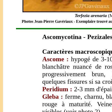
Terfezia arenaria
(M
Photos Jean-Pierre Gavériaux - Exemplaire trouvé au
Ascomycotina - Pezizales
Caractères macroscopiqu
Ascome :
hypogé de 3-10
blanchâtre nuancé de ros
progressivement brun, 
quelques fissures si sa cro
Peridium :
2-3 mm d'épais
Gleba :
ferme, charnu, bla
rouge à maturité. Veine
visibles (voir photo 2).