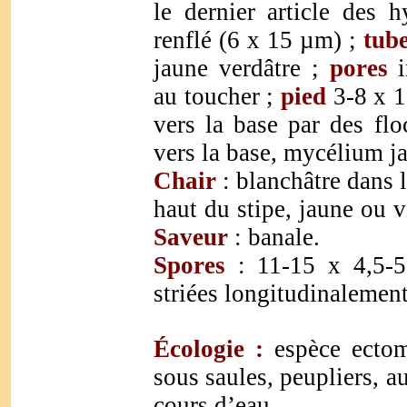
le dernier article des h
renflé (6 x 15 µm)
;
tub
jaune verdâtre
;
pores
i
au toucher
;
pied
3-8 x 1
vers la base par des fl
vers la base, mycélium j
Chair
:
blanchâtre dans l
haut du stipe, jaune ou 
Saveur
: banale.
Spores
:
11-15 x 4,5-
striées longitudinalemen
Écologie :
espèce ecto
sous saules, peupliers, a
cours d’eau..
.