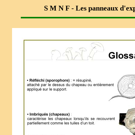
S M N F -
Les panneaux d'exp