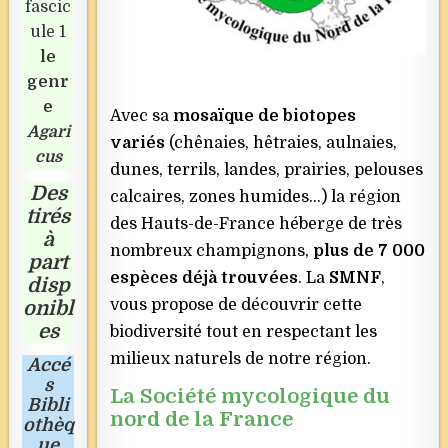
fascic
ule 1
le
genr
e
Avec sa
mosaïque de biotopes
Agari
variés
(chênaies, hêtraies, aulnaies,
cus
dunes, terrils, landes, prairies, pelouses
Des
calcaires, zones humides…) la région
tirés
des Hauts-de-France héberge de très
à
nombreux champignons,
plus de 7 000
part
espèces déjà trouvées
. La
SMNF
,
disp
vous propose de découvrir cette
onibl
es
biodiversité tout en respectant les
milieux naturels de notre région.
Accé
s
La Société mycologique du
Bibli
nord de la France
othèq
ue