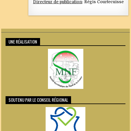
Directeur de publication
: Régis Courtecuisse
UNE RÉALISATION
SOUTENU PAR LE CONSEIL RÉGIONAL