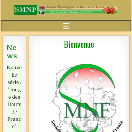
Bienvenue
Ne
ws
Nouve
lle
série :
"Fong
e des
Hauts
-de-
Franc
e"