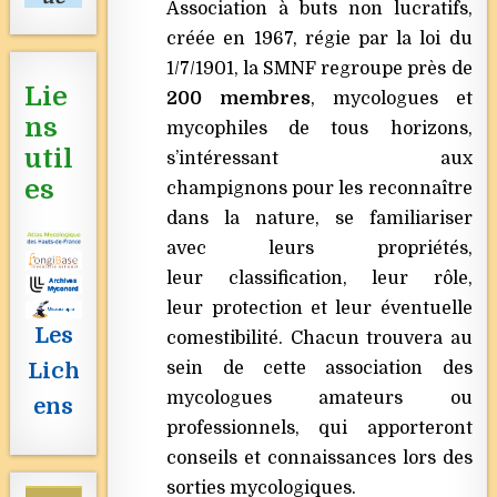
Association à buts non lucratifs,
créée en 1967, régie par la loi du
1/7/1901, la SMNF regroupe près de
Lie
200 membres
, mycologues et
ns
mycophiles de tous horizons,
util
s’intéressant aux
es
champignons pour les reconnaître
dans la nature, se familiariser
avec leurs propriétés,
leur classification, leur rôle,
leur protection et leur éventuelle
Les
comestibilité. Chacun trouvera au
sein de cette association des
Lich
mycologues amateurs ou
ens
professionnels, qui apporteront
conseils et connaissances lors des
sorties mycologiques.