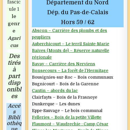
Département du Nord
fascic
ule 1
Dép. du Pas-de-Calais
le
Hors 59 / 62
genr
Abscon – Carrière des plombs et des
e
peupliers
Agari
Auberchicourt – Le terril Sainte-Marie
cus
Baives (Monts de) – Réserve naturelle
Des
régionale
tirés
Bavay – Carrière des Nerviens
à
Bonsecours – La forêt de l’Hermitage
part
Bousignies-sur-Roc – Bois communaux
disp
Bugnicourt – Bois de la Garenne
onibl
Cantin – abords du lac
es
Clairfayts – Bois de la Frasnoye
Dunkerque – Les dunes
Accé
Eppe-Sauvage – Le bois communal
s
Bibli
Felleries – Bois de la petite Villette
othèq
Flaumont – Waudrechie : Camp César
ue