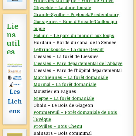
Flines les Mortagne – Forêt de Flines
Ghyvelde – La dune fossile
Grande-Synthe – Puytouck/Prédembourg
Gussignies – Bois d’Encade/Caillou qui
Lie
bique
ns
Halluin – Le parc du manoir aux loups
util
Hordain – Bords du canal de la Sensée
Leffrinckoucke – La dune Dewülf
es
Liessies – La forêt de Liessies
Liessies – Parc départemental de l’Abbaye
Liessies – Parc de l’hôpital départemental
Marchiennes – La forêt domaniale
Mormal – La forêt domaniale
Les
Moustier en Fagnes
Nieppe – La forêt domaniale
Lich
Ohain – Le Bois de Glageon
ens
Pommereuil – Forêt domaniale de Bois
l’Évêque
Provilles – Bois Chenu
Rainsars – Bois communal