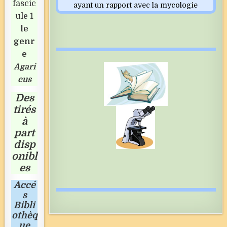
fascic
ayant un rapport avec la mycologie
ule 1
le
genr
e
Agari
cus
Des
tirés
à
part
disp
onibl
es
Accé
s
Bibli
othèq
ue