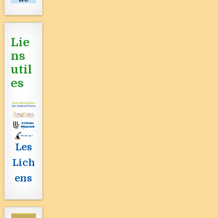
Lie
ns
util
es
Les
Lich
ens