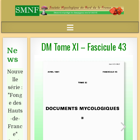
DM Tome XI – Fascicule 43
Ne
ws
Nouve
lle
série :
"Fong
e des
Hauts
-de-
Franc
e"