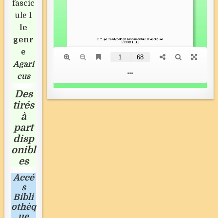
fascic
ule 1
le
genr
e
Agari
cus
Des
tirés
à
part
disp
onibl
es
Accé
s
Bibli
othèq
ue