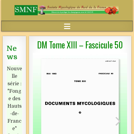
DM Tome XIII – Fascicule 50
Ne
ws
Nouve
lle
série :
"Fong
e des
Hauts
-de-
Franc
e"