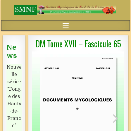
DM Tome XVII – Fascicule 65
Ne
ws
Nouve
lle
série :
"Fong
e des
Hauts
-de-
Franc
e"