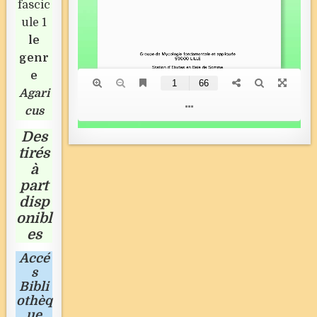
fascic
ule 1
le
genr
e
Agari
cus
Des
tirés
à
part
disp
onibl
es
Accé
s
Bibli
othèq
ue