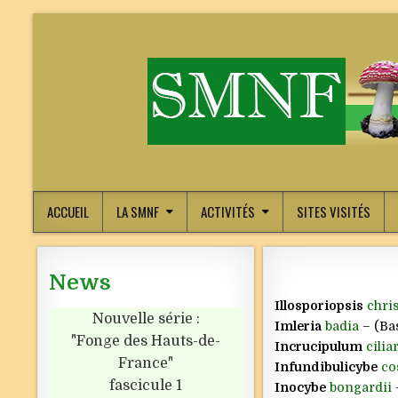
ACCUEIL
LA SMNF
ACTIVITÉS
SITES VISITÉS
News
Illosporiopsis
chri
Nouvelle série :
Imleria
badia
– (Bas
"Fonge des Hauts-de-
Incrucipulum
cilia
France"
Infundibulicybe
co
fascicule 1
Inocybe
bongardii