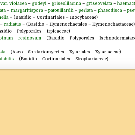
var. violacea
–
godeyi
–
griseolilacina
–
griseovelata
–
haemact
ata
–
margaritispora
–
patouillardii
–
perlata
–
phaeodisca
–
pse
nella
– (Basidio – Cortinariales – Inocybaceae)
–
radiatus
– (Basidio – Hymenochaetales – Hymenochaetaceae)
sidio – Polyporales – Irpicaceae)
oinum
–
resinosum
– (Basidio – Polyporales – Ischnodermatac
sta
– (Asco – Sordariomycetes – Xylariales – Xylariaceae)
tabilis
– (Basidio – Cortinariales – Strophariaceae)