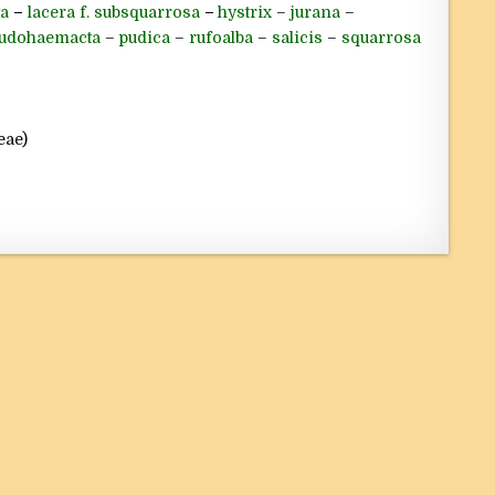
a
–
lacera f. subsquarrosa
–
hystrix
–
jurana
–
udohaemacta
–
pudica
–
rufoalba
–
salicis
–
squarrosa
eae)