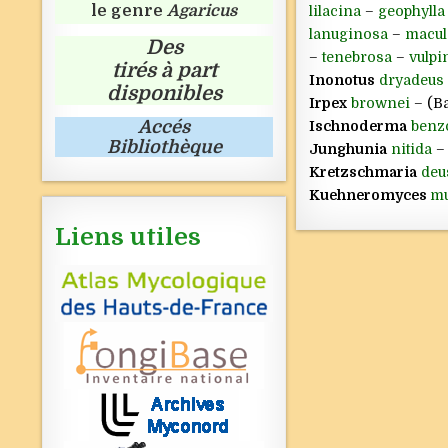
le genre
Agaricus
lilacina
–
geophylla 
lanuginosa
–
macul
Des
–
tenebrosa
–
vulpi
tirés à part
Inonotus
dryadeus
disponibles
Irpex
brownei
– (Ba
Accés
Ischnoderma
benz
Bibliothèque
Junghunia
nitida
–
Kretzschmaria
deu
Kuehneromyces
mu
Liens utiles