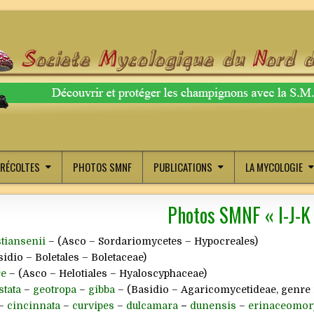
RÉCOLTES
PHOTOS SMNF
PUBLICATIONS
LA MYCOLOGIE
Photos SMNF « I-J-K
stiansenii
– (Asco – Sordariomycetes – Hypocreales)
idio – Boletales – Boletaceae)
re
– (Asco – Helotiales – Hyaloscyphaceae)
stata
–
geotropa
–
gibba
– (Basidio – Agaricomycetideae, genre 
–
cincinnata
–
curvipes
–
dulcamara
–
dunensis
–
erinaceomor