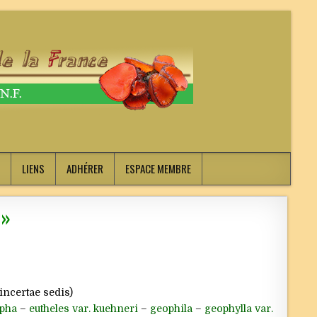
LIENS
ADHÉRER
ESPACE MEMBRE
 »
incertae sedis)
pha
–
eutheles var. kuehneri
–
geophila
–
geophylla var.